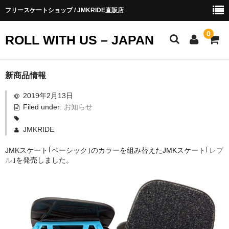
フリースケートショップ / JMKRIDE直販店
0
ROLL WITH US – JAPAN
お知らせ
新商品情報
2019年2月13日
ショップ会員
Filed under:
お知らせ
お買い物ガイド
JMKRIDE
会社概要
JMKスケート｢ベーシック｣のカラーを組み替えたJMKスケート｢
レブ
ル
｣を発売しました。
お問い合わせ