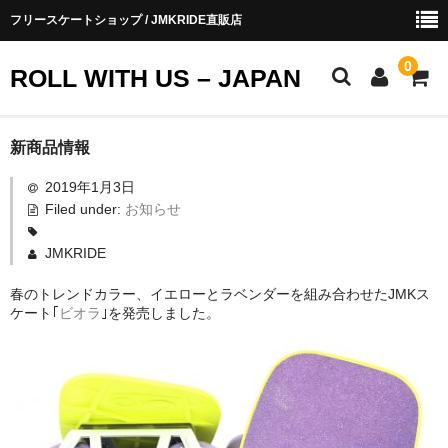
フリースケートショップ / JMKRIDE直販店
0
ROLL WITH US – JAPAN
お知らせ
新商品情報
2019年1月3日
ショップ会員
Filed under:
お知らせ
お買い物ガイド
JMKRIDE
会社概要
春のトレンドカラー、イエローとラベンダーを組み合わせたJMKス
ケート｢
ビオラ
｣を発売しました。
お問い合わせ