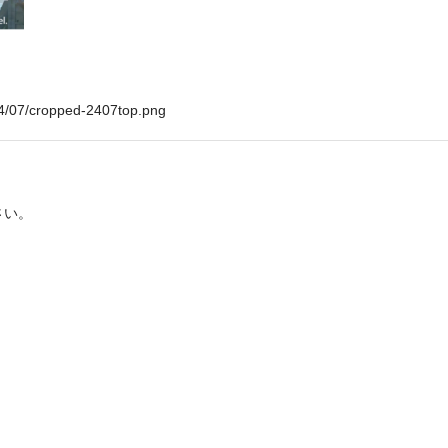
024/07/cropped-2407top.png
さい。