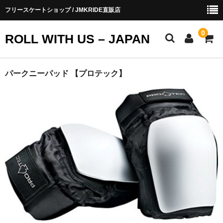
フリースケートショップ / JMKRIDE直販店
0
ROLL WITH US – JAPAN
お知らせ
パークニーパッド 【プロテック】
ショップ会員
お買い物ガイド
会社概要
お問い合わせ